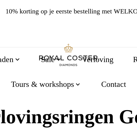
4.8
534 beoordelingen
aden
Sale
Verloving
R
Tours & workshops
Contact
lovingsringen 