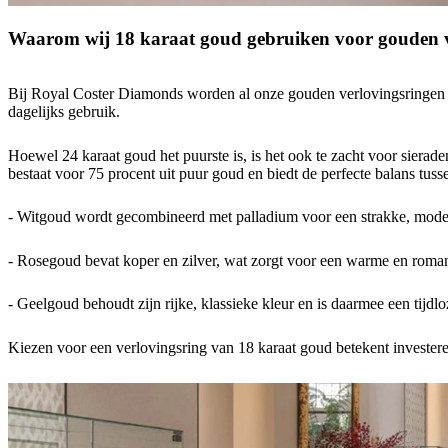
Waarom wij 18 karaat goud gebruiken voor gouden v
Bij Royal Coster Diamonds worden al onze gouden verlovingsringen ui
dagelijks gebruik.
Hoewel 24 karaat goud het puurste is, is het ook te zacht voor siera
bestaat voor 75 procent uit puur goud en biedt de perfecte balans tus
- Witgoud wordt gecombineerd met palladium voor een strakke, modern
- Rosegoud bevat koper en zilver, wat zorgt voor een warme en romant
- Geelgoud behoudt zijn rijke, klassieke kleur en is daarmee een tijdl
Kiezen voor een verlovingsring van 18 karaat goud betekent investere