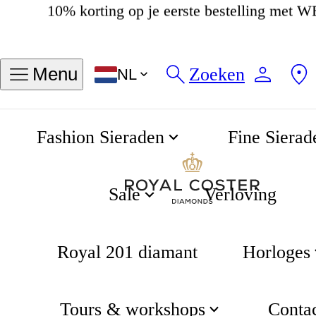
4.8
538 beoordelingen
Zoeken
Menu
NL
Fashion Sieraden
Fine Sierad
Classic Drop Ketting
Home
Gifting
Sale
Verloving
Royal 201 diamant
Horloges
Tours & workshops
Conta